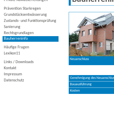
Private Abwasserleitungen
Prävention Starkregen
Grundstücksentwässerung
Zustands- und Funktionsprüfung
Sanierung
Rechtsgrundlagen
Bauherreninfo
Häufige Fragen
Lexikon11
Neuanschluss
Links / Downloads
Kontakt
Impressum
Genehmigung des Neuanschlus
Datenschutz
Bauausführung
Kosten